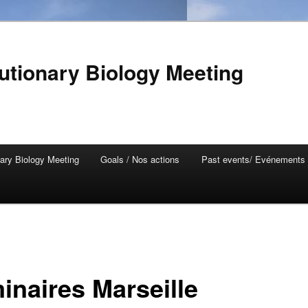
lutionary Biology Meeting
nary Biology Meeting
Goals / Nos actions
Past events/ Evénements
inaires Marseille