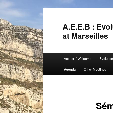
A.E.E.B : Evo
at Marseilles
Menu
Accueil / Welcome
Evolutio
Aller
principal
Agenda
Other Meetings
au
contenu
principal
Sém