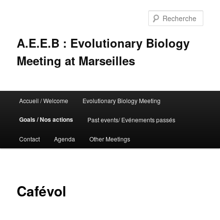
Rech
A.E.E.B : Evolutionary Biology
Meeting at Marseilles
Menu
Accueil / Welcome
Evolutionary Biology Meeting
Aller
principal
Goals / Nos actions
Past events/ Evénements passés
au
Contact
Agenda
Other Meetings
contenu
principal
Cafévol